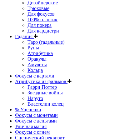
Дизайнерские
Трюковые
Для фокусов
100% пластик
Для покера
Для кардистри
Гадания
Таро (гадальные)
Руны
Атрибутика
Оракулы
Амулеты
Кольца
Фокусы с картами
Атрибутика из фильмов
Гарри Поттер
Звездные войны
Наруто
Властелин колец
% Уцененка
Фокусы с монетами
Фокусы с деньгами
Уличная магия
Фокусы с огнем
Сценический реквизит