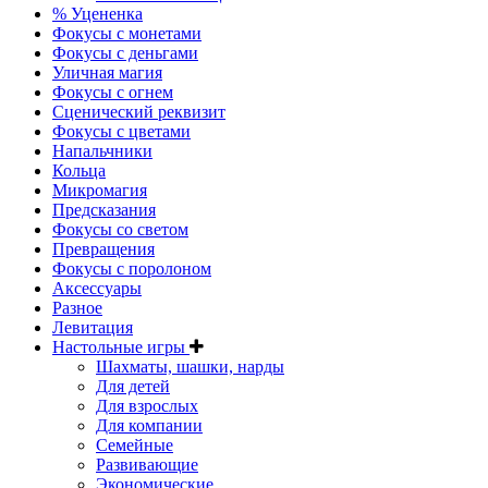
% Уцененка
Фокусы с монетами
Фокусы с деньгами
Уличная магия
Фокусы с огнем
Сценический реквизит
Фокусы с цветами
Напальчники
Кольца
Микромагия
Предсказания
Фокусы со светом
Превращения
Фокусы с поролоном
Аксессуары
Разное
Левитация
Настольные игры
Шахматы, шашки, нарды
Для детей
Для взрослых
Для компании
Семейные
Развивающие
Экономические