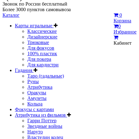
Звонок по России бесплатный
Более 3000 пунктов самовывоза
Каталог
0
Корзина
Карты игральные
0
Классические
Избранное
Дизайнерские
Трюковые
Кабинет
Для фокусов
100% пластик
Для покера
Для кардистри
Гадания
Таро (гадальные)
Руны
Атрибутика
Оракулы
Амулеты
Кольца
Фокусы с картами
Атрибутика из фильмов
Гарри Поттер
Звездные войны
Наруто
Властелин колец