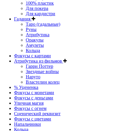
100% пластик
Для покера
Для кардистри
Гадания
Таро (гадальные)
Руны
Атрибутика
Оракулы
Амулеты
Кольца
Фокусы с картами
Атрибутика из фильмов
Гарри Поттер
Звездные войны
Наруто
Властелин колец
% Уцененка
Фокусы с монетами
Фокусы с деньгами
Уличная магия
Фокусы с огнем
Сценический реквизит
Фокусы с цветами
Напальчники
Кольца