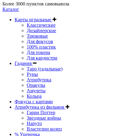
Более 3000 пунктов самовывоза
Каталог
Карты игральные
Классические
Дизайнерские
Трюковые
Для фокусов
100% пластик
Для покера
Для кардистри
Гадания
Таро (гадальные)
Руны
Атрибутика
Оракулы
Амулеты
Кольца
Фокусы с картами
Атрибутика из фильмов
Гарри Поттер
Звездные войны
Наруто
Властелин колец
% Уцененка