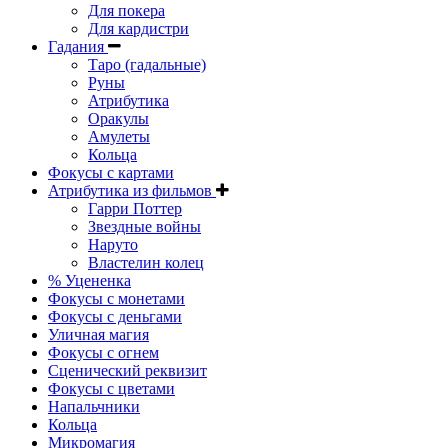
Для покера
Для кардистри
Гадания
Таро (гадальные)
Руны
Атрибутика
Оракулы
Амулеты
Кольца
Фокусы с картами
Атрибутика из фильмов
Гарри Поттер
Звездные войны
Наруто
Властелин колец
% Уцененка
Фокусы с монетами
Фокусы с деньгами
Уличная магия
Фокусы с огнем
Сценический реквизит
Фокусы с цветами
Напальчники
Кольца
Микромагия