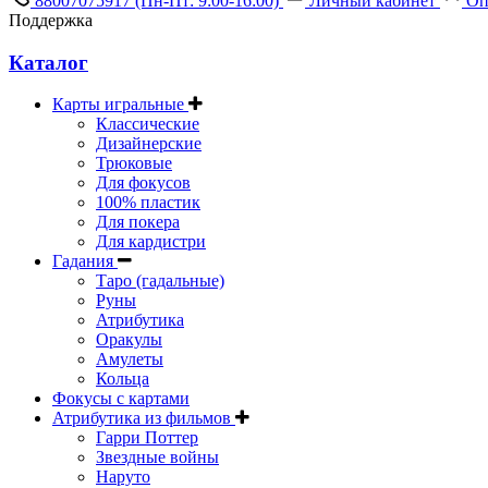
88007075917
(Пн-Пт: 9:00-16:00)
Личный кабинет
Оп
Поддержка
Каталог
Карты игральные
Классические
Дизайнерские
Трюковые
Для фокусов
100% пластик
Для покера
Для кардистри
Гадания
Таро (гадальные)
Руны
Атрибутика
Оракулы
Амулеты
Кольца
Фокусы с картами
Атрибутика из фильмов
Гарри Поттер
Звездные войны
Наруто