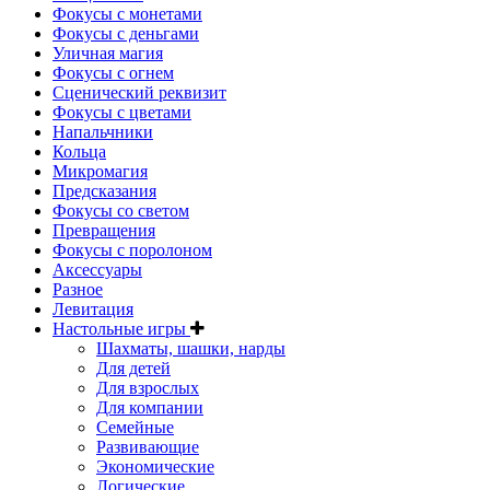
Фокусы с монетами
Фокусы с деньгами
Уличная магия
Фокусы с огнем
Сценический реквизит
Фокусы с цветами
Напальчники
Кольца
Микромагия
Предсказания
Фокусы со светом
Превращения
Фокусы с поролоном
Аксессуары
Разное
Левитация
Настольные игры
Шахматы, шашки, нарды
Для детей
Для взрослых
Для компании
Семейные
Развивающие
Экономические
Логические