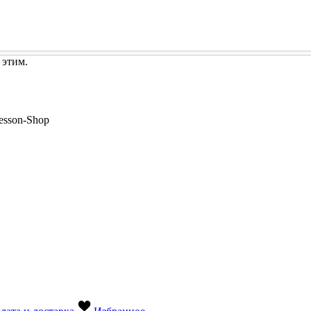
 этим.
esson-Shop