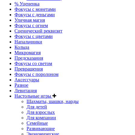
% Уцененка
Фокусы с монетами
Фокусы с деньгами
Уличная магия
Фокусы с огнем
Сценический реквизит
Фокусы с цветами
Напальчники
Кольца
Микромагия
Предсказания
Фокусы со светом
Превращения
Фокусы с поролоном
Аксессуары
Разное
Левитация
Настольные игры
Шахматы, шашки, нарды
Для детей
Для взрослых
Для компании
Семейные
Развивающие
Экономические