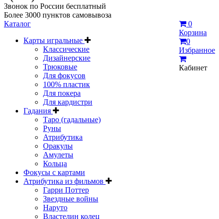
Звонок по России бесплатный
Более 3000 пунктов самовывоза
Каталог
0
Корзина
Карты игральные
0
Классические
Избранное
Дизайнерские
Трюковые
Кабинет
Для фокусов
100% пластик
Для покера
Для кардистри
Гадания
Таро (гадальные)
Руны
Атрибутика
Оракулы
Амулеты
Кольца
Фокусы с картами
Атрибутика из фильмов
Гарри Поттер
Звездные войны
Наруто
Властелин колец