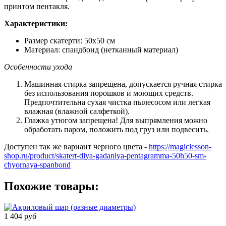
принтом пентакля.
Характеристики:
Размер скатерти: 50х50 см
Материал: спандбонд (нетканный материал)
Особенности ухода
Машинная стирка запрещена, допускается ручная стирка
без использования порошков и моющих средств.
Предпочтительна сухая чистка пылесосом или легкая
влажная (влажной салфеткой).
Глажка утюгом запрещена! Для выпрямления можно
обработать паром, положить под груз или подвесить.
Доступен так же вариант черного цвета -
https://magiclesson-
shop.ru/product/skatert-dlya-gadaniya-pentagramma-50h50-sm-
chyornaya-spanbond
Похожие товары:
1 404 руб