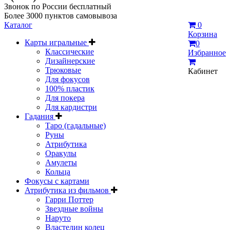
Звонок по России бесплатный
Более 3000 пунктов самовывоза
Каталог
0
Корзина
Карты игральные
0
Классические
Избранное
Дизайнерские
Трюковые
Кабинет
Для фокусов
100% пластик
Для покера
Для кардистри
Гадания
Таро (гадальные)
Руны
Атрибутика
Оракулы
Амулеты
Кольца
Фокусы с картами
Атрибутика из фильмов
Гарри Поттер
Звездные войны
Наруто
Властелин колец