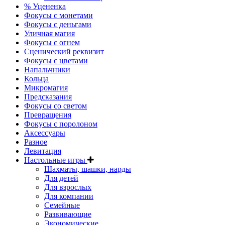
% Уцененка
Фокусы с монетами
Фокусы с деньгами
Уличная магия
Фокусы с огнем
Сценический реквизит
Фокусы с цветами
Напальчники
Кольца
Микромагия
Предсказания
Фокусы со светом
Превращения
Фокусы с поролоном
Аксессуары
Разное
Левитация
Настольные игры
Шахматы, шашки, нарды
Для детей
Для взрослых
Для компании
Семейные
Развивающие
Экономические