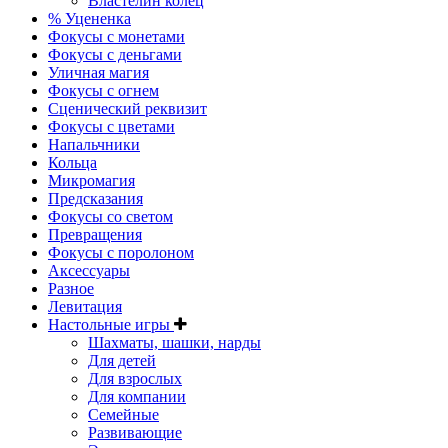
Властелин колец
% Уцененка
Фокусы с монетами
Фокусы с деньгами
Уличная магия
Фокусы с огнем
Сценический реквизит
Фокусы с цветами
Напальчники
Кольца
Микромагия
Предсказания
Фокусы со светом
Превращения
Фокусы с поролоном
Аксессуары
Разное
Левитация
Настольные игры
Шахматы, шашки, нарды
Для детей
Для взрослых
Для компании
Семейные
Развивающие