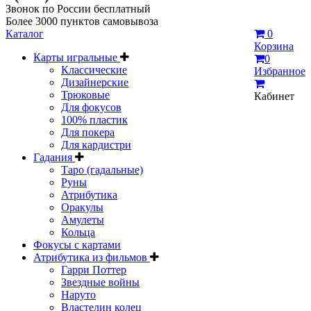
Звонок по России бесплатный
Более 3000 пунктов самовывоза
Каталог
0
Корзина
Карты игральные
0
Классические
Избранное
Дизайнерские
Трюковые
Кабинет
Для фокусов
100% пластик
Для покера
Для кардистри
Гадания
Таро (гадальные)
Руны
Атрибутика
Оракулы
Амулеты
Кольца
Фокусы с картами
Атрибутика из фильмов
Гарри Поттер
Звездные войны
Наруто
Властелин колец