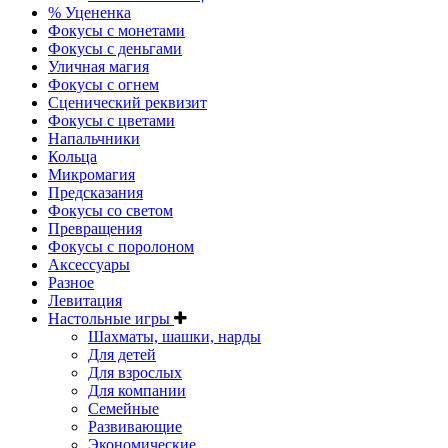
% Уцененка
Фокусы с монетами
Фокусы с деньгами
Уличная магия
Фокусы с огнем
Сценический реквизит
Фокусы с цветами
Напальчники
Кольца
Микромагия
Предсказания
Фокусы со светом
Превращения
Фокусы с поролоном
Аксессуары
Разное
Левитация
Настольные игры
Шахматы, шашки, нарды
Для детей
Для взрослых
Для компании
Семейные
Развивающие
Экономические