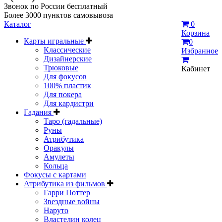
Звонок по России бесплатный
Более 3000 пунктов самовывоза
Каталог
0
Корзина
Карты игральные
0
Классические
Избранное
Дизайнерские
Трюковые
Кабинет
Для фокусов
100% пластик
Для покера
Для кардистри
Гадания
Таро (гадальные)
Руны
Атрибутика
Оракулы
Амулеты
Кольца
Фокусы с картами
Атрибутика из фильмов
Гарри Поттер
Звездные войны
Наруто
Властелин колец