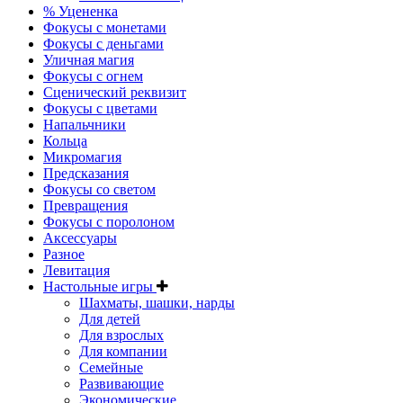
% Уцененка
Фокусы с монетами
Фокусы с деньгами
Уличная магия
Фокусы с огнем
Сценический реквизит
Фокусы с цветами
Напальчники
Кольца
Микромагия
Предсказания
Фокусы со светом
Превращения
Фокусы с поролоном
Аксессуары
Разное
Левитация
Настольные игры
Шахматы, шашки, нарды
Для детей
Для взрослых
Для компании
Семейные
Развивающие
Экономические