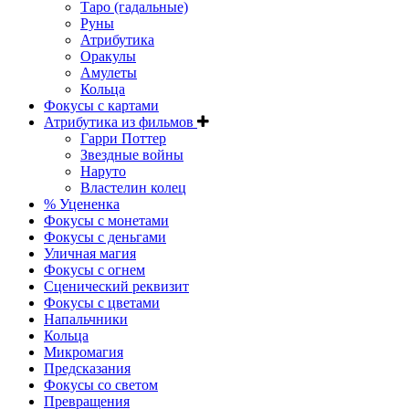
Таро (гадальные)
Руны
Атрибутика
Оракулы
Амулеты
Кольца
Фокусы с картами
Атрибутика из фильмов
Гарри Поттер
Звездные войны
Наруто
Властелин колец
% Уцененка
Фокусы с монетами
Фокусы с деньгами
Уличная магия
Фокусы с огнем
Сценический реквизит
Фокусы с цветами
Напальчники
Кольца
Микромагия
Предсказания
Фокусы со светом
Превращения