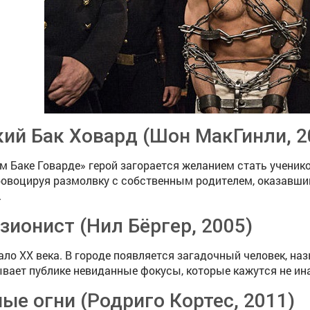
ий Бак Ховард (Шон МакГинли, 2
м Баке Говарде» герой загорается желанием стать ученик
овоцируя размолвку с собственным родителем, оказавшим
.
ионист (‎Нил Бёргер, 2005)
ало XX века. В городе появляется загадочный человек, 
вает публике невиданные фокусы, которые кажутся не ин
ые огни (Родриго Кортес, 2011)