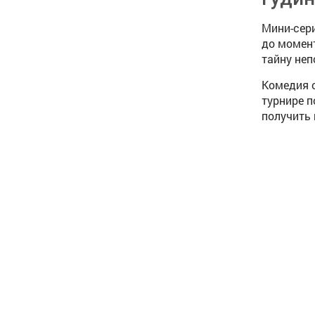
Мини-сери
до момент
тайну не
Комедия о
турнире п
получить 