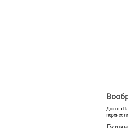
Вообр
Доктор П
перенести
Гудин