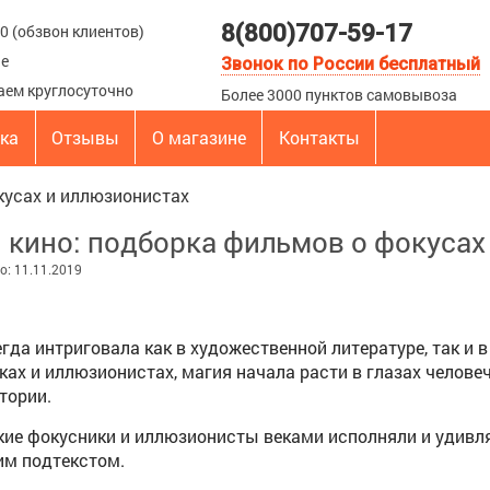
8(800)707-59-17
00 (обзвон клиентов)
ые
Звонок по России бесплатный
аем круглосуточно
Более 3000 пунктов самовывоза
вка
Отзывы
О магазине
Контакты
кусах и иллюзионистах
 кино: подборка фильмов о фокусах
: 11.11.2019
гда интриговала как в художественной литературе, так и 
ах и иллюзионистах, магия начала расти в глазах челове
тории.
кие фокусники и иллюзионисты веками исполняли и удивл
им подтекстом.