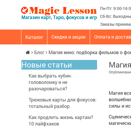
Пн-Пт: 9:00-16:
Сб-Вс: Выходн
Заказы приним
Скидки и акции
Оплата и доста
Каталог
Блог
Магия кино: подборка фильмов о фо
Новые статьи
Магия
Опубликовано
Как выбрать кубик-
головоломку и не
разочароваться?
Магия все
волшебник
Трюковые карты для фокусов:
силы и ис
тотальный разбор
Сценичес
Как продлить жизнь картам?
магическ
10 лайфхаков