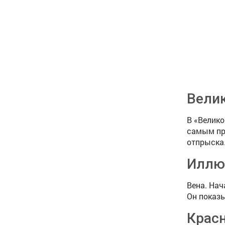
Велик
В «Велико
самым пр
отпрыска
Иллюз
Вена. Нач
Он показы
Красн