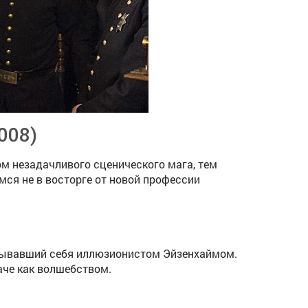
008)
ом незадачливого сценического мага, тем
ся не в восторге от новой профессии
называвший себя иллюзионистом Эйзенхаймом.
аче как волшебством.