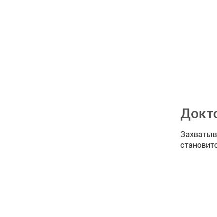
Докто
Захватыв
становитс