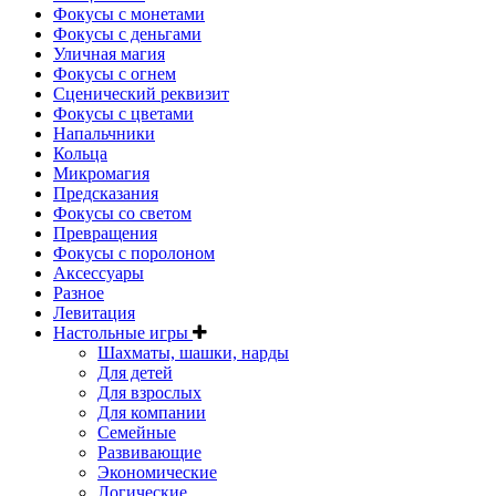
Фокусы с монетами
Фокусы с деньгами
Уличная магия
Фокусы с огнем
Сценический реквизит
Фокусы с цветами
Напальчники
Кольца
Микромагия
Предсказания
Фокусы со светом
Превращения
Фокусы с поролоном
Аксессуары
Разное
Левитация
Настольные игры
Шахматы, шашки, нарды
Для детей
Для взрослых
Для компании
Семейные
Развивающие
Экономические
Логические