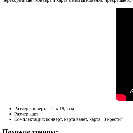
переворачивает конверт и карта в нём мгновенно превращается 
Размер конверта: 12 х 18,5 см
Размер карт:
Комплектация: конверт, карта валет, карта "3 крести"
Похожие товары: