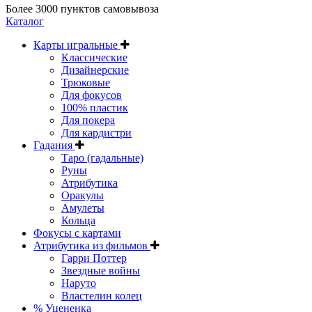
Более 3000 пунктов самовывоза
Каталог
Карты игральные
Классические
Дизайнерские
Трюковые
Для фокусов
100% пластик
Для покера
Для кардистри
Гадания
Таро (гадальные)
Руны
Атрибутика
Оракулы
Амулеты
Кольца
Фокусы с картами
Атрибутика из фильмов
Гарри Поттер
Звездные войны
Наруто
Властелин колец
% Уцененка