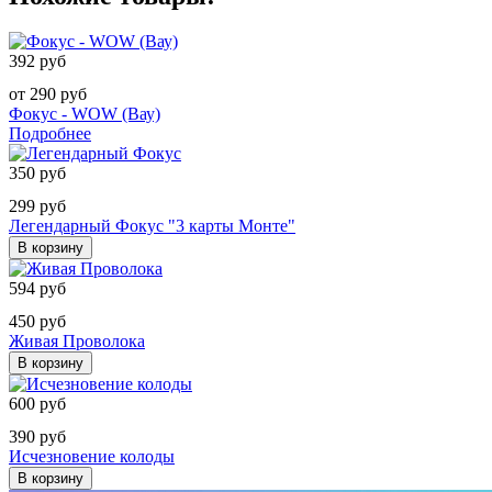
392 руб
от 290 руб
Фокус - WOW (Вау)
Подробнее
350 руб
299 руб
Легендарный Фокус "3 карты Монте"
В корзину
594 руб
450 руб
Живая Проволока
В корзину
600 руб
390 руб
Исчезновение колоды
В корзину