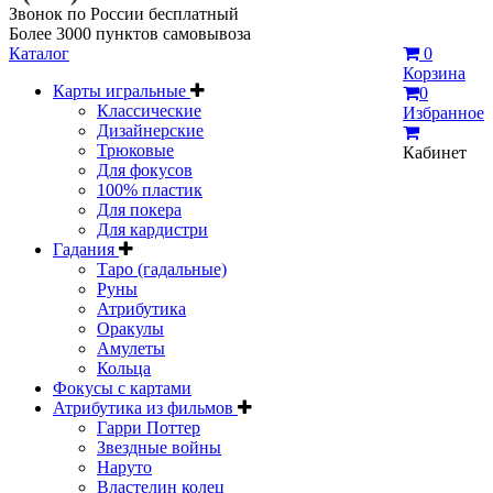
Звонок по России бесплатный
Более 3000 пунктов самовывоза
Каталог
0
Корзина
Карты игральные
0
Классические
Избранное
Дизайнерские
Трюковые
Кабинет
Для фокусов
100% пластик
Для покера
Для кардистри
Гадания
Таро (гадальные)
Руны
Атрибутика
Оракулы
Амулеты
Кольца
Фокусы с картами
Атрибутика из фильмов
Гарри Поттер
Звездные войны
Наруто
Властелин колец