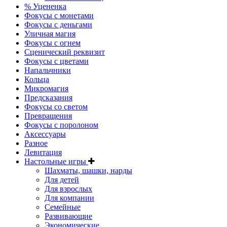
% Уцененка
Фокусы с монетами
Фокусы с деньгами
Уличная магия
Фокусы с огнем
Сценический реквизит
Фокусы с цветами
Напальчники
Кольца
Микромагия
Предсказания
Фокусы со светом
Превращения
Фокусы с поролоном
Аксессуары
Разное
Левитация
Настольные игры
Шахматы, шашки, нарды
Для детей
Для взрослых
Для компании
Семейные
Развивающие
Экономические