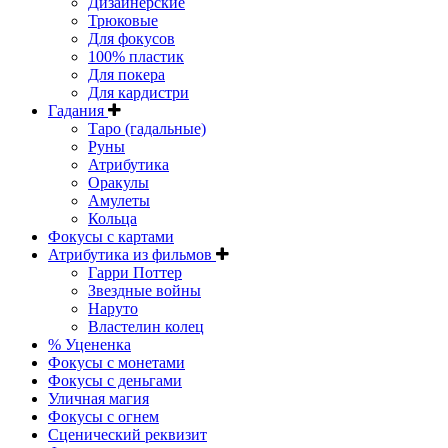
Дизайнерские
Трюковые
Для фокусов
100% пластик
Для покера
Для кардистри
Гадания
Таро (гадальные)
Руны
Атрибутика
Оракулы
Амулеты
Кольца
Фокусы с картами
Атрибутика из фильмов
Гарри Поттер
Звездные войны
Наруто
Властелин колец
% Уцененка
Фокусы с монетами
Фокусы с деньгами
Уличная магия
Фокусы с огнем
Сценический реквизит