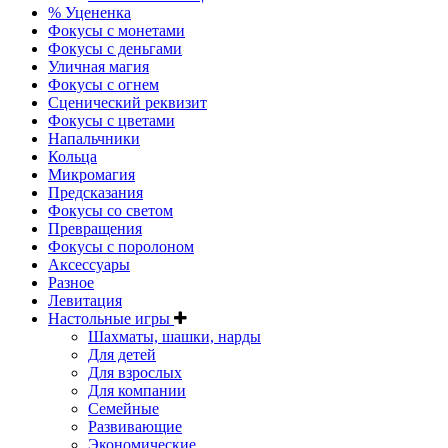
% Уцененка
Фокусы с монетами
Фокусы с деньгами
Уличная магия
Фокусы с огнем
Сценический реквизит
Фокусы с цветами
Напальчники
Кольца
Микромагия
Предсказания
Фокусы со светом
Превращения
Фокусы с поролоном
Аксессуары
Разное
Левитация
Настольные игры
Шахматы, шашки, нарды
Для детей
Для взрослых
Для компании
Семейные
Развивающие
Экономические