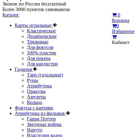
Звонок по России бесплатный
Более 3000 пунктов самовывоза
Каталог
0
Корзина
Карты игральные
0
Классические
Избранное
Дизайнерские
Трюковые
Кабинет
Для фокусов
100% пластик
Для покера
Для кардистри
Гадания
Таро (гадальные)
Руны
Атрибутика
Оракулы
Амулеты
Кольца
Фокусы с картами
Атрибутика из фильмов
Гарри Поттер
Звездные войны
Наруто
Властелин колец