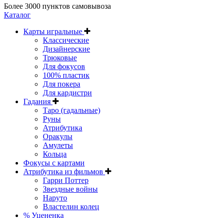
Более 3000 пунктов самовывоза
Каталог
Карты игральные
Классические
Дизайнерские
Трюковые
Для фокусов
100% пластик
Для покера
Для кардистри
Гадания
Таро (гадальные)
Руны
Атрибутика
Оракулы
Амулеты
Кольца
Фокусы с картами
Атрибутика из фильмов
Гарри Поттер
Звездные войны
Наруто
Властелин колец
% Уцененка