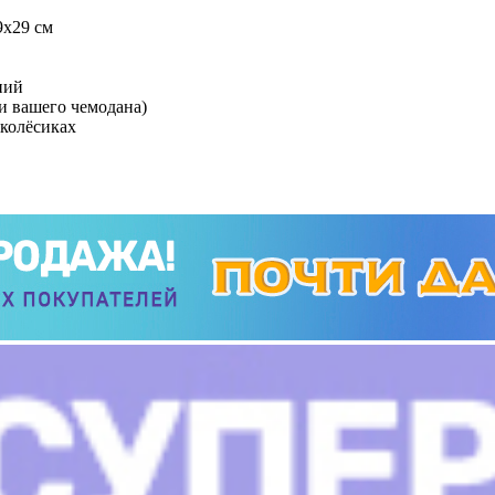
9х29 см
ний
ми вашего чемодана)
 колёсиках