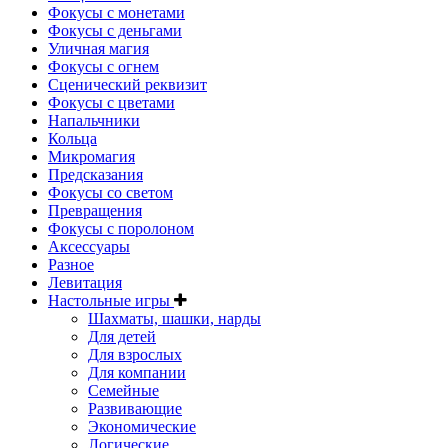
Фокусы с монетами
Фокусы с деньгами
Уличная магия
Фокусы с огнем
Сценический реквизит
Фокусы с цветами
Напальчники
Кольца
Микромагия
Предсказания
Фокусы со светом
Превращения
Фокусы с поролоном
Аксессуары
Разное
Левитация
Настольные игры
Шахматы, шашки, нарды
Для детей
Для взрослых
Для компании
Семейные
Развивающие
Экономические
Логические