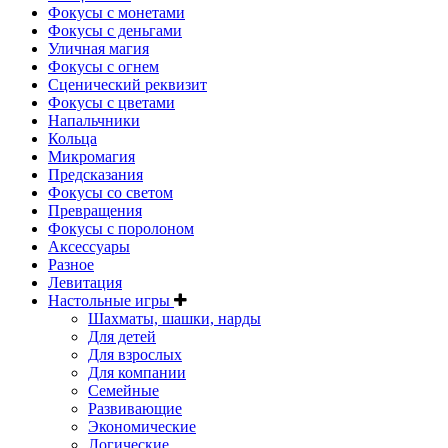
Фокусы с монетами
Фокусы с деньгами
Уличная магия
Фокусы с огнем
Сценический реквизит
Фокусы с цветами
Напальчники
Кольца
Микромагия
Предсказания
Фокусы со светом
Превращения
Фокусы с поролоном
Аксессуары
Разное
Левитация
Настольные игры
Шахматы, шашки, нарды
Для детей
Для взрослых
Для компании
Семейные
Развивающие
Экономические
Логические