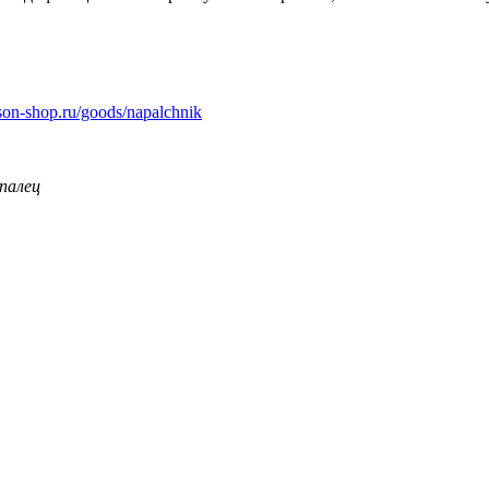
sson-shop.ru/goods/napalchnik
 палец