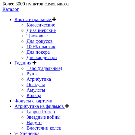
Более 3000 пунктов самовывоза
Каталог
Карты игральные
Классические
Дизайнерские
Трюковые
Для фокусов
100% пластик
Для покера
Для кардистри
Гадания
Таро (гадальные)
Руны
Атрибутика
Оракулы
Амулеты
Кольца
Фокусы с картами
Атрибутика из фильмов
Гарри Поттер
Звездные войны
Наруто
Властелин колец
% Уцененка