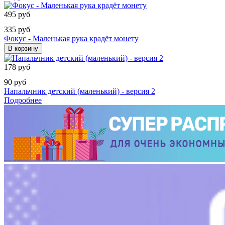
495 руб
335 руб
Фокус - Маленькая рука крадёт монету
В корзину
178 руб
90 руб
Напальчник детский (маленький) - версия 2
Подробнее