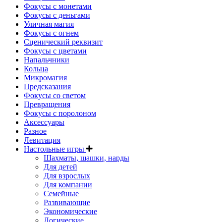
Фокусы с монетами
Фокусы с деньгами
Уличная магия
Фокусы с огнем
Сценический реквизит
Фокусы с цветами
Напальчники
Кольца
Микромагия
Предсказания
Фокусы со светом
Превращения
Фокусы с поролоном
Аксессуары
Разное
Левитация
Настольные игры
Шахматы, шашки, нарды
Для детей
Для взрослых
Для компании
Семейные
Развивающие
Экономические
Логические