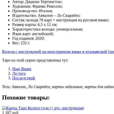
Автор:
Джанин Уортингтон
;
Художник:
Франко Риволли
;
Производство:
Италия
;
Издательство: Аввалон – Ло Скарабео;
Состав: колода 78 карт + инструкция на русском языке;
Размер карты: 6,5 х 12 см;
Характеристика колоды: универсальная;
Язык карт: английский;
Год издания: 2020;
Вес: 232 г.
Колода с инструкцией на иностранном языке в итальянской (ор
Таро из этой серии представлены тут:
Нью Вижн
До того
Последствий
Теги: Аввалон, Ло Скарабео, карты гадальные, карты для гадан
Похожие товары:
1 187 руб