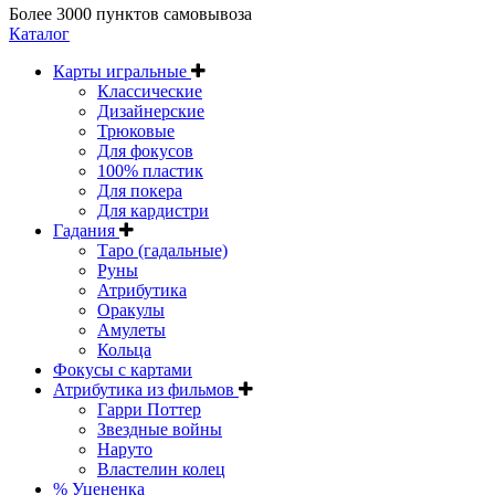
Более 3000 пунктов самовывоза
Каталог
Карты игральные
Классические
Дизайнерские
Трюковые
Для фокусов
100% пластик
Для покера
Для кардистри
Гадания
Таро (гадальные)
Руны
Атрибутика
Оракулы
Амулеты
Кольца
Фокусы с картами
Атрибутика из фильмов
Гарри Поттер
Звездные войны
Наруто
Властелин колец
% Уцененка