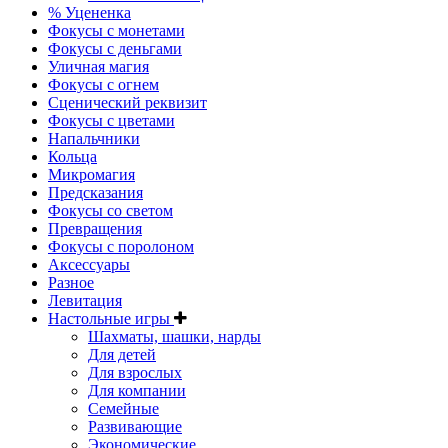
% Уцененка
Фокусы с монетами
Фокусы с деньгами
Уличная магия
Фокусы с огнем
Сценический реквизит
Фокусы с цветами
Напальчники
Кольца
Микромагия
Предсказания
Фокусы со светом
Превращения
Фокусы с поролоном
Аксессуары
Разное
Левитация
Настольные игры
Шахматы, шашки, нарды
Для детей
Для взрослых
Для компании
Семейные
Развивающие
Экономические