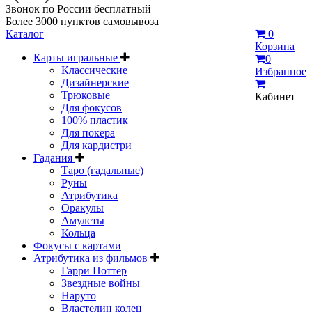
Звонок по России бесплатный
Более 3000 пунктов самовывоза
Каталог
0
Корзина
Карты игральные
0
Классические
Избранное
Дизайнерские
Трюковые
Кабинет
Для фокусов
100% пластик
Для покера
Для кардистри
Гадания
Таро (гадальные)
Руны
Атрибутика
Оракулы
Амулеты
Кольца
Фокусы с картами
Атрибутика из фильмов
Гарри Поттер
Звездные войны
Наруто
Властелин колец