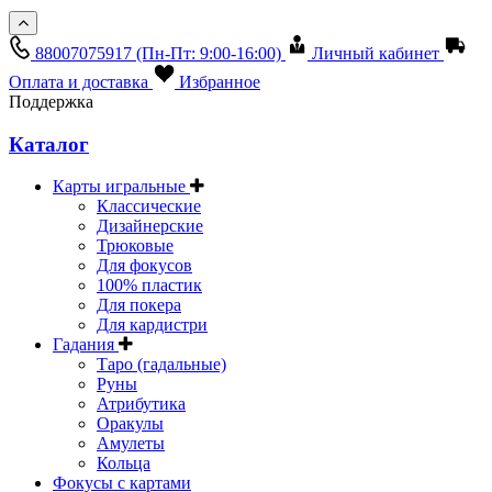
88007075917
(Пн-Пт: 9:00-16:00)
Личный кабинет
Оплата и доставка
Избранное
Поддержка
Каталог
Карты игральные
Классические
Дизайнерские
Трюковые
Для фокусов
100% пластик
Для покера
Для кардистри
Гадания
Таро (гадальные)
Руны
Атрибутика
Оракулы
Амулеты
Кольца
Фокусы с картами