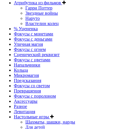
Атрибутика из фильмов
Гарри Поттер
Звездные войны
Наруто
Властелин колец
% Уцененка
Фокусы с монетами
Фокусы с деньгами
Уличная магия
Фокусы с огнем
Сценический реквизит
Фокусы с цветами
Напальчники
Кольца
Микромагия
Предсказания
Фокусы со светом
Превращения
Фокусы с поролоном
Аксессуары
Разное
Левитация
Настольные игры
Шахматы, шашки, нарды
Для детей