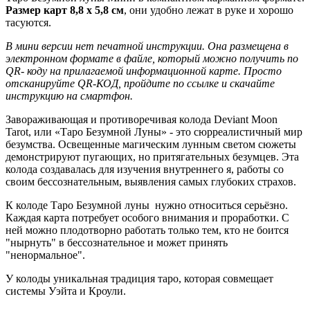
Размер карт 8,8 х 5,8 см
, они удобно лежат в руке и хорошо
тасуются.
В мини версии нет печатной инструкции. Она размещена в
электронном формате в файле, который можно получить по
QR- коду на прилагаемой информационной карте. Просто
отсканируйте QR-КОД, пройдите по ссылке и скачайте
инструкцию на смартфон.
Завораживающая и противоречивая колода Deviant Moon
Tarot, или «Таро Безумной Луны» - это сюрреалистичный мир
безумства. Освещенные магическим лунным светом сюжеты
демонстрируют пугающих, но притягательных безумцев. Эта
колода создавалась для изучения внутреннего я, работы со
своим бессознательным, выявления самых глубоких страхов.
К колоде Таро Безумной луны нужно относиться серьёзно.
Каждая карта потребует особого внимания и проработки. С
ней можно плодотворно работать только тем, кто не боится
"нырнуть" в бессознательное и может принять
"ненормальное".
У колоды уникальная традиция таро, которая совмещает
системы Уэйта и Кроули.