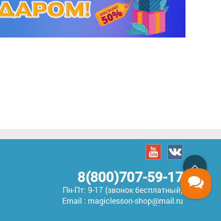
8(800)707-59-17
Пн-Пт: 9-17 (звонок бесплатный)
Email : magiclesson-shop@mail.ru