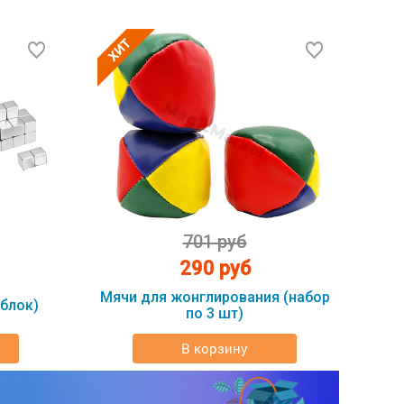
701 руб
290 руб
Мячи для жонглирования (набор
блок)
по 3 шт)
В корзину