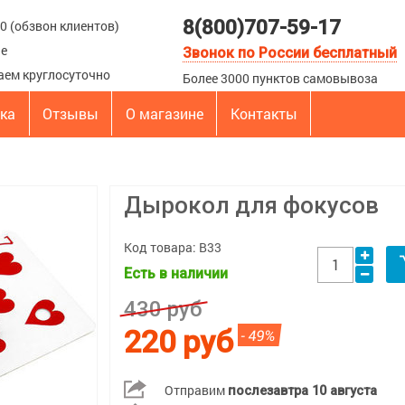
8(800)707-59-17
00 (обзвон клиентов)
ые
Звонок по России бесплатный
аем круглосуточно
Более 3000 пунктов самовывоза
вка
Отзывы
О магазине
Контакты
Дырокол для фокусов
Код товара:
В33
Есть в наличии
430 руб
220 руб
- 49%
Отправим
послезавтра 10 августа