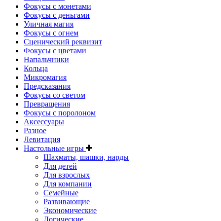
Фокусы с монетами
Фокусы с деньгами
Уличная магия
Фокусы с огнем
Сценический реквизит
Фокусы с цветами
Напальчники
Кольца
Микромагия
Предсказания
Фокусы со светом
Превращения
Фокусы с поролоном
Аксессуары
Разное
Левитация
Настольные игры
Шахматы, шашки, нарды
Для детей
Для взрослых
Для компании
Семейные
Развивающие
Экономические
Логические