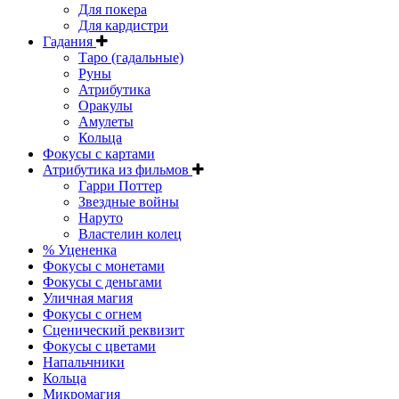
Для покера
Для кардистри
Гадания
Таро (гадальные)
Руны
Атрибутика
Оракулы
Амулеты
Кольца
Фокусы с картами
Атрибутика из фильмов
Гарри Поттер
Звездные войны
Наруто
Властелин колец
% Уцененка
Фокусы с монетами
Фокусы с деньгами
Уличная магия
Фокусы с огнем
Сценический реквизит
Фокусы с цветами
Напальчники
Кольца
Микромагия