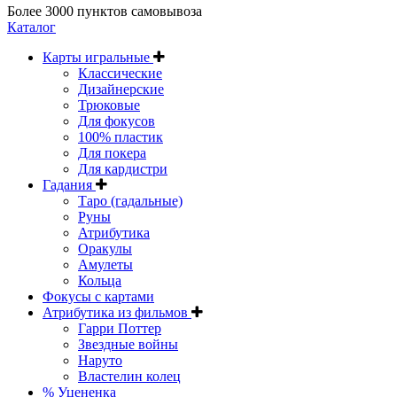
Более 3000 пунктов самовывоза
Каталог
Карты игральные
Классические
Дизайнерские
Трюковые
Для фокусов
100% пластик
Для покера
Для кардистри
Гадания
Таро (гадальные)
Руны
Атрибутика
Оракулы
Амулеты
Кольца
Фокусы с картами
Атрибутика из фильмов
Гарри Поттер
Звездные войны
Наруто
Властелин колец
% Уцененка